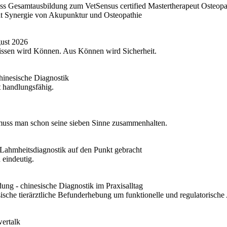
ass Gesamtausbildung zum VetSensus certified Mastertherapeut Osteo
t Synergie von Akupunktur und Osteopathie
ust 2026
Wissen wird Können. Aus Können wird Sicherheit.
inesische Diagnostik
st handlungsfähig.
 muss man schon seine sieben Sinne zusammenhalten.
Lahmheitsdiagnostik auf den Punkt gebracht
 eindeutig.
dung - chinesische Diagnostik im Praxisalltag
sische tierärztliche Befunderhebung um funktionelle und regulatorische
ertalk