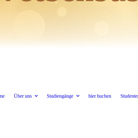
me
Über uns
Studiengänge
hier buchen
Student