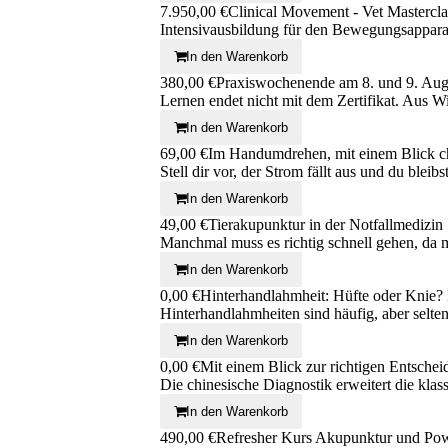
7.950,00 €
Clinical Movement - Vet Mastercl
Intensivausbildung für den Bewegungsappara
In den Warenkorb
380,00 €
Praxiswochenende am 8. und 9. Aug
Lernen endet nicht mit dem Zertifikat. Aus 
In den Warenkorb
69,00 €
Im Handumdrehen, mit einem Blick ch
Stell dir vor, der Strom fällt aus und du bleib
In den Warenkorb
49,00 €
Tierakupunktur in der Notfallmedizin
Manchmal muss es richtig schnell gehen, da
In den Warenkorb
0,00 €
Hinterhandlahmheit: Hüfte oder Knie? 
Hinterhandlahmheiten sind häufig, aber selten
In den Warenkorb
0,00 €
Mit einem Blick zur richtigen Entschei
Die chinesische Diagnostik erweitert die klas
In den Warenkorb
490,00 €
Refresher Kurs Akupunktur und Pow