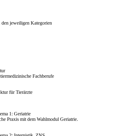
n den jeweiligen Kategorien
tur
 tiermedizinische Fachberufe
tur für Tierärzte
ema 1: Geriatrie
ische Praxis mit dem Wahlmodul Geriatrie.
ema 2: Internistik, ZNS