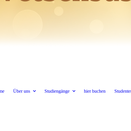
me
Über uns
Studiengänge
hier buchen
Student